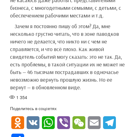
не касаюсь даже работы с представителями
бизнеса, с многодетными семьями, с детьми, с
обеспечением рабочими местами и т.д.
Зачем я постоянно пишу об этом? Да, мне
несколько грустно читать, что в зоне паводков
ничего не делается, что никто ни с чем не
справляется, и что всё плохо. Как живой
свидетель событий могу сказать: это не так. Да,
есть проблемы, в такой ситуации их не может не
быть — 46 тысячам пострадавших в одночасье
невозможно вернуть прошлую жизнь. Но ее
вернут — в обновленном виде.
1 354
Поделитесь в соцсетях
O
V
W
V
W
E
T
d
K
h
i
e
m
e