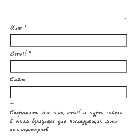
i
Имя
*
E-mail
*
Сайт
Сохранить моё имя, email и адрес сайта
в этом браузере для последующих моих
комментариев.