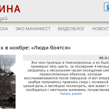
ГИНА
ей.
СКА
ЭКО-МАНИФЕСТ
ВИДЕОБЛОГ
НОВОС
к в ноябре: «Люди боятся»
08.11
Все мои приезды в Нижнеудинска, а их был
примерно пять-шесть за последние 4 месяца
сводились к нескольким часам посещения са
первостепенных объектов, которые
восстанавливаются после паводков. И вот впер
ноябре получилось приехать сюда с ночевкой
целый день и неспешно посмотреть, чем живет г
пообщаться с местными жителями, почувствов
Читать далее