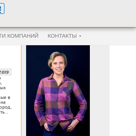
ТИ КОМПАНИЙ
КОНТАКТЫ
.2019
о
,
мых
вые в
 на
ород,
ать…