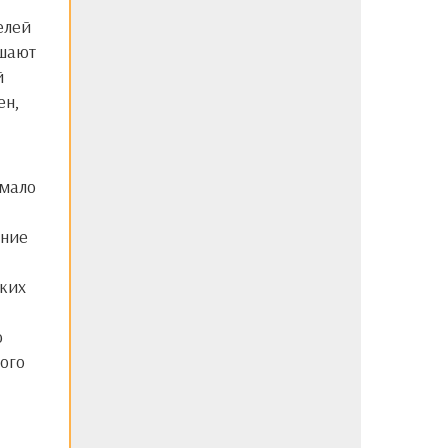
дшают
й
ен,
ймало
ение
ских
ю
кого