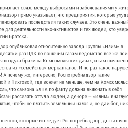
ребнадзор прямо указывает, что предприятия, которые уху
енсировать последствия таких случаев. Это очень важны
е для деятельности эко-активистов и тех людей, кто увер
огии Братска.
 десятки раз ПДК по вонючим газам ведомство всё же по
 воздуха брали на Комсомольских дачах, и там выявлено
тва из «семейства» меркаптанов. И не раз такое наруш
! А почему же, интересно, Роспотребнадзор такие
ой и Пихтовой, где воняет не меньше, чем на Комсомоль
сль, что санзона БЛПК по факту должна включать в себя
язан расселять оттуда людей, а де-юре — «Илим» внаглу
тия, чтобы не платить земельный налог и, не дай бог, ни
ет нам среднесуточные показатели? Все же понимают, что