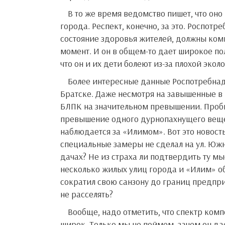
В то же время ведомство пишет, что оно признает связь между выбросами и заболеваниями у жителей
города. Респект, конечно, за это. Роспот
состояние здоровья жителей, должны комп
момент. И он в общем-то дает широкое пол
что он и их дети болеют из-за плохой экол
Более интересные данные Роспотребнадзор опубликовал относительно завода Группы «Илим» в
Братске. Даже несмотря на завышенные в
БЛПК на значительном превышении. Пробы
превышение одного дурнопахнущего вещес
наблюдается за «Илимом». Вот это новость
специальные замеры не сделал на ул. Южн
дачах? Не из страха ли подтвердить ту мы
несколько жилых улиц города и «Илим» об
сократил свою санзону до границ предприя
не расселять?
Вообще, надо отметить, что спектр компонентов, которые исследует Роспотребнадзор, достаточно
широк. Только мы не поймем, зачем он да