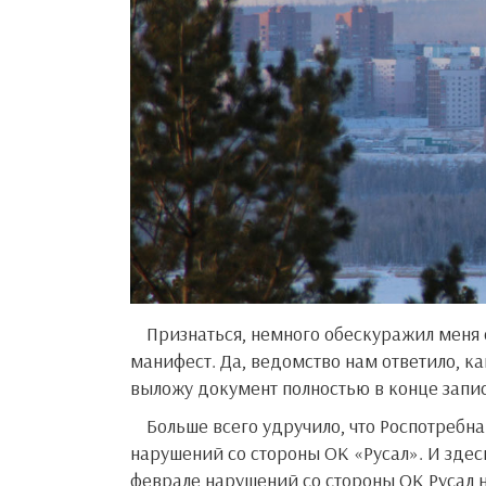
Признаться, немного обескуражил меня ответ братского Роспотребнадзора на наш экологический
манифест. Да, ведомство нам ответило, ка
выложу документ полностью в конце запи
Больше всего удручило, что Роспотребнадзор, во-первых, категорически отказывается признавать факт
нарушений со стороны ОК «Русал». И здес
феврале нарушений со стороны ОК Русал 