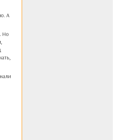
о. А
,
д
нать,