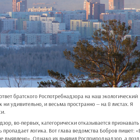
к ни удивительно, и весьма пространно — на 8 листах. Я
си.
ь пропадает логика. Вот глава ведомства Бобров пишет: «
не выявлено». Однако их выявил Росприроднадзор, а поз