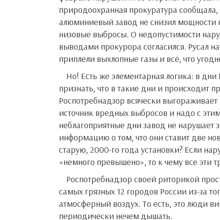
природоохранная прокуратура сообщала, 
алюминиевый завод не снизил мощности на
низовые выбросы. О недопустимости нару
выводами прокурора согласился. Русал н
приплели выхлопные газы и всё, что угодн
Но! Есть же элементарная логика: в дни НМУ происходит загазованность. Почему нельзя честно
признать, что в такие дни и происходит п
Роспотребнадзор всячески выгораживает Р
источник вредных выбросов и надо с этим 
неблагоприятные дни завод не нарушает з
информацию о том, что они ставит две но
старую, 2000-го года установки? Если нар
«немного превышено», то к чему все эти 
Роспотребнадзор своей риторикой просто убивает. Ведомство считает, что Братск включили в число
самых грязных 12 городов России из-за тог
атмосферный воздух. То есть, это люди ви
периодически нечем дышать.