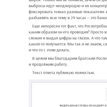
выбросы идут неоднородно и их концентра
фиксировать только разовые показатели: и
разбавлять всю тему в 24 часах — это бана
Еще интересен тот факт, что Роспотребнадзор в своем ответе сообщает о некоем аудите выбросов. Но
каким образом он его проводил? Просто в
сложил и выдал цифры на глазок. А что т
какой-то получается. Мы так и не знаем, 
и что-то с этим делать.
В целом мы благодарим братский Роспотребнадзор за реакцию на наш манифест, много нового узнали
и продолжим работу.
Текст ответа публикую полностью.