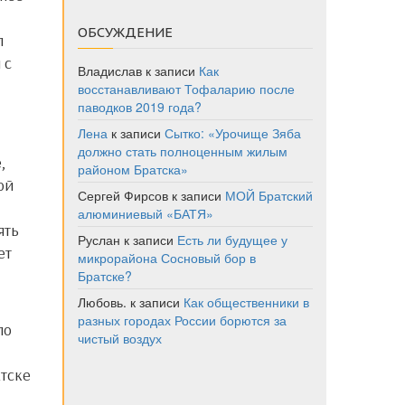
ОБСУЖДЕНИЕ
л
 с
Владислав
к записи
Как
восстанавливают Тофаларию после
паводков 2019 года?
Лена
к записи
Сытко: «Урочище Зяба
должно стать полноценным жилым
,
районом Братска»
ой
Сергей Фирсов
к записи
МОЙ Братский
алюминиевый «БАТЯ»
ять
Руслан
к записи
Есть ли будущее у
ет
микрорайона Сосновый бор в
Братске?
Любовь.
к записи
Как общественники в
разных городах России борются за
чистый воздух
атске