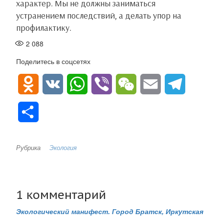
характер. Мы не должны заниматься
устранением последствий, а делать упор на
профилактику.
2 088
Поделитесь в соцсетях
O
V
W
V
W
E
T
d
K
h
i
e
m
e
О
n
a
b
C
a
l
т
o
t
e
h
i
e
Рубрика
Экология
п
k
s
r
a
l
g
р
l
A
t
r
1 комментарий
а
a
p
a
Экологический манифест. Город Братск, Иркутская
в