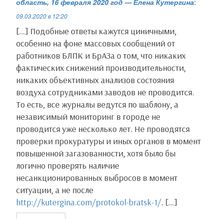
область, 16 февраля 2020 год — Елена Кутергина
:
s
p
m
и
09.03.2020 в 12:20
s
[…] Подобные ответы кажутся циничными,
т
особенно на фоне массовых сообщений от
n
работников БЛПК и БрАЗа о том, что никаких
ь
фактических снижений производительности,
i
никаких объективных анализов состояния
k
воздуха сотрудниками заводов не проводится.
То есть, все журналы ведутся по шаблону, а
i
независимый мониторинг в городе не
проводится уже несколько лет. Не проводятся
проверки прокуратуры и иных органов в момент
повышенной загазованности, хотя было бы
логично проверять наличие
несанкционированных выбросов в момент
ситуации, а не после
http://kutergina.com/protokol-bratsk-1/
. […]