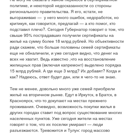
политике, и некоторой недосказанности со стороны
регионального правительства. Я его, кстати, не
выгораживаю — у него много ошибок, недоработок, но
критикуя, как говорится, предлагай — а кто помог, кто
подставил плечо?. Сегодня Губернатор говорит о том, что
свыше 95% пострадавших получили сертификаты на
жильё на сумму более 18 млрд рублей. Но объективности
ради скажем, что больше половины семей сертификаты
еще не обналичили, и уже сегодня видно, что денег на
всех не хватит. Ведь известно ,что на восстановление
жилищных прав (включая капремонт) выделено порядка
15 млрд рублей. А где еще 3 млрд? Их добавят? Когда и
как? Надеюсь, ответ будет дан, или я чего-то не знаю.
Тем не менее, довольно много уже семей приобрели
жильё на вторичном рынке. Едут в Иркутск, в Братск, в
Красноярск, что-то докупают на местах прежнего
проживания. Очевидно, возможность покупки жилья в
других городах ставит под вопрос существование многих
населенных пунктов. Уже сегодня жители на местах
говорят о том, что их поселки умирают — люди
разъезжаются. Тревожится и Тулун: город массово