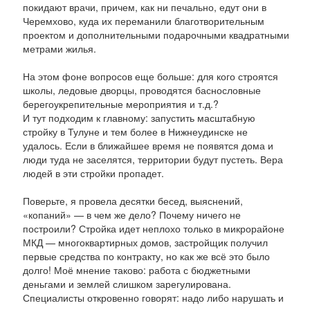
покидают врачи, причем, как ни печально, едут они в
Черемхово, куда их переманили благотворительным
проектом и дополнительными подарочными квадратными
метрами жилья.
На этом фоне вопросов еще больше: для кого строятся
школы, ледовые дворцы, проводятся баснословные
берегоукрепительные мероприятия и т.д.?
И тут подходим к главному: запустить масштабную
стройку в Тулуне и тем более в Нижнеудинске не
удалось. Если в ближайшее время не появятся дома и
люди туда не заселятся, территории будут пустеть. Вера
людей в эти стройки пропадет.
Поверьте, я провела десятки бесед, выяснений,
«копаний» — в чем же дело? Почему ничего не
построили? Стройка идет неплохо только в микрорайоне
МКД — многоквартирных домов, застройщик получил
первые средства по контракту, но как же всё это было
долго! Моё мнение таково: работа с бюджетными
деньгами и землей слишком зарегулирована.
Специалисты откровенно говорят: надо либо нарушать и