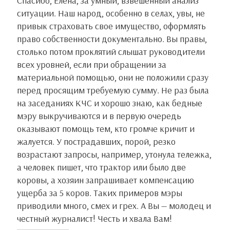
Спасибо, Елена, за умный, взвешенный анализ
s
т
ситуации. Наш народ, особенно в селах, увы, не
n
привык страховать свое имущество, оформлять
ь
право собственности документально. Вы правы,
i
столько потом проклятий слышат руководители
всех уровней, если при обращении за
k
материальной помощью, они не положили сразу
i
перед просящим требуемую сумму. Не раз была
на заседаниях КЧС и хорошо знаю, как бедные
мэру выкручиваются и в первую очередь
оказывают помощь тем, кто громче кричит и
жалуется. У пострадавших, порой, резко
возрастают запросы, например, утонула тележка,
а человек пишет, что трактор или было две
коровы, а хозяин запрашивает компенсацию
ущерба за 5 коров. Таких примеров мэры
приводили много, смех и грех. А Вы — молодец и
честный журналист! Честь и хвала Вам!