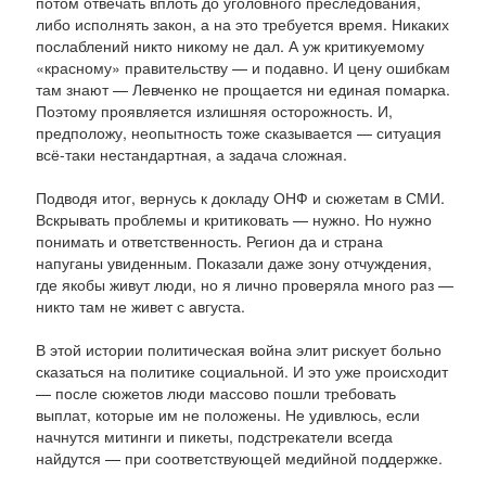
потом отвечать вплоть до уголовного преследования,
либо исполнять закон, а на это требуется время. Никаких
послаблений никто никому не дал. А уж критикуемому
«красному» правительству — и подавно. И цену ошибкам
там знают — Левченко не прощается ни единая помарка.
Поэтому проявляется излишняя осторожность. И,
предположу, неопытность тоже сказывается — ситуация
всё-таки нестандартная, а задача сложная.
Подводя итог, вернусь к докладу ОНФ и сюжетам в СМИ.
Вскрывать проблемы и критиковать — нужно. Но нужно
понимать и ответственность. Регион да и страна
напуганы увиденным. Показали даже зону отчуждения,
где якобы живут люди, но я лично проверяла много раз —
никто там не живет с августа.
В этой истории политическая война элит рискует больно
сказаться на политике социальной. И это уже происходит
— после сюжетов люди массово пошли требовать
выплат, которые им не положены. Не удивлюсь, если
начнутся митинги и пикеты, подстрекатели всегда
найдутся — при соответствующей медийной поддержке.