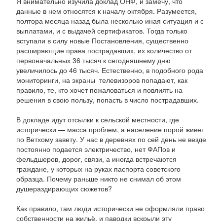
Я внимательно изучила доклад ОНФ, и замечу, что
данные в нем относятся к началу октября. Разумеется,
полтора месяца назад была несколько иная ситуация и с
выплатами, и с выдачей сертификатов. Тогда только
вступали в силу новые Постановления, существенно
расширяющие права пострадавших, их количество от
первоначальных 36 тысяч к сегодняшнему дню
увеличилось до 46 тысяч. Естественно, в подобного рода
мониторинги, на экраны телевизоров попадают, как
правило, те, кто хочет пожаловаться и повлиять на
решения в свою пользу, попасть в число пострадавших.
В докладе идут отсылки к сельской местности, где
исторически — масса проблем, а население порой живет
по Ветхому завету. У нас в деревнях по сей день не везде
постоянно подается электричество, нет ФАПов и
фельдшеров, дорог, связи, а иногда встречаются
граждане, у которых на руках паспорта советского
образца. Почему раньше никто не снимал об этом
душераздирающих сюжетов?
Как правило, там люди исторически не оформляли право
собственности на жильё, и паводки вскрыли эту