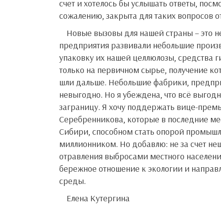
счет и хотелось бы услышать ответы, посм
сожалению, закрыта для таких вопросов о
Новые вызовы для нашей страны – это не только проблемы, но и возможности. Хотелось бы, чтобы наши
предприятия развивали небольшие произв
упаковку их нашей целлюлозы, средства ги
только на первичном сырье, получение к
шли дальше. Небольшие фабрики, предприя
невыгодно. Но я убеждена, что всё выгод
заграницу. Я хочу поддержать вице-прем
Серебренникова, которые в последние ме
Сибири, способном стать опорой промышле
миллионником. Но добавлю: не за счет 
отравления выбросами местного населения
бережное отношение к экологии и направ
среды.
Елена Кутергина