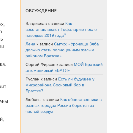
ОБСУЖДЕНИЕ
Владислав
к записи
Как
х,
восстанавливают Тофаларию после
о
паводков 2019 года?
ть
Лена
к записи
Сытко: «Урочище Зяба
ии
должно стать полноценным жилым
районом Братска»
Сергей Фирсов
к записи
МОЙ Братский
алюминиевый «БАТЯ»
Руслан
к записи
Есть ли будущее у
микрорайона Сосновый бор в
оит
Братске?
Любовь.
к записи
Как общественники в
чены
разных городах России борются за
чистый воздух