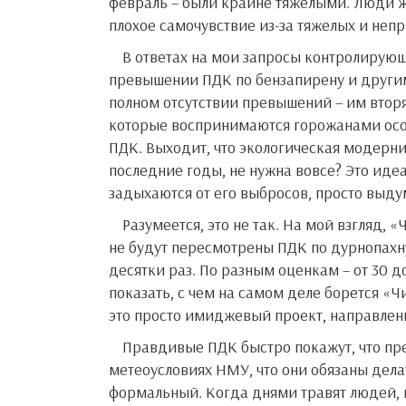
февраль – были крайне тяжелыми. Люди жа
плохое самочувствие из-за тяжелых и непр
В ответах на мои запросы контролирующие органы периодически сообщают о значительном
превышении ПДК по бензапирену и другим
полном отсутствии превышений – им втор
которые воспринимаются горожанами осо
ПДК. Выходит, что экологическая модерн
последние годы, не нужна вовсе? Это иде
задыхаются от его выбросов, просто выд
Разумеется, это не так. На мой взгляд, «Чистый воздух» в Братске никогда не будет эффективным, пока
не будут пересмотрены ПДК по дурнопахн
десятки раз. По разным оценкам – от 30 
показать, с чем на самом деле борется «
это просто имиджевый проект, направлен
Правдивые ПДК быстро покажут, что предприятия никак не снижают выработку при неблагоприятных
метеоусловиях НМУ, что они обязаны делат
формальный. Когда днями травят людей, 