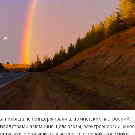
оизводствами алюминия, целлюлозы, электроэнергии, мно
риятиях, и они являются не просто основой экономики