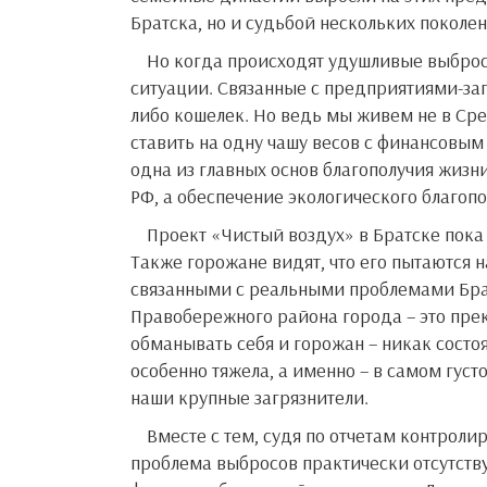
Братска, но и судьбой нескольких поколен
Но когда происходят удушливые выбросы заводов, многие горожане ощущают себя заложниками
ситуации. Связанные с предприятиями-за
либо кошелек. Но ведь мы живем не в Ср
ставить на одну чашу весов с финансовым
одна из главных основ благополучия жизн
РФ, а обеспечение экологического благопо
Проект «Чистый воздух» в Братске пока мало проявил себя. Это показывает официальная статистика.
Также горожане видят, что его пытаются 
связанными с реальными проблемами Брат
Правобережного района города – это прек
обманывать себя и горожан – никак состо
особенно тяжела, а именно – в самом гус
наши крупные загрязнители.
Вместе с тем, судя по отчетам контролирующих ведомств и самих предприятий, городских властей,
проблема выбросов практически отсутствуе