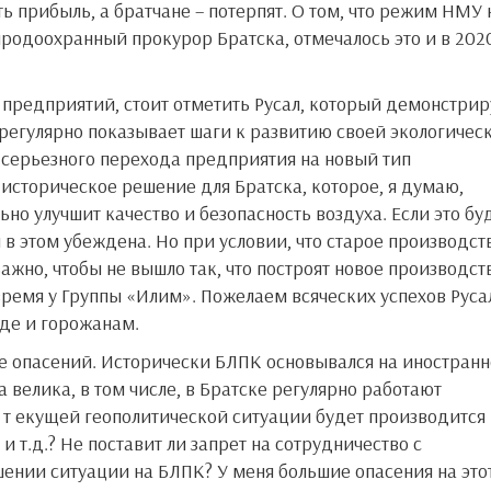
ть прибыль, а братчане – потерпят. О том, что режим НМУ 
родоохранный прокурор Братска, отмечалось это и в 202
 регулярно показывает шаги к развитию своей экологичес
 серьезного перехода предприятия на новый тип
 историческое решение для Братска, которое, я думаю,
ьно улучшит качество и безопасность воздуха. Если это бу
я в этом убеждена. Но при условии, что старое производст
жно, чтобы не вышло так, что построят новое производств
время у Группы «Илим». Пожелаем всяческих успехов Руса
де и горожанам.
 велика, в том числе, в Братске регулярно работают
 т екущей геополитической ситуации будет производится
и т.д.? Не поставит ли запрет на сотрудничество с
ении ситуации на БЛПК? У меня большие опасения на это