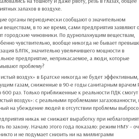
ловались на тошноту и даже рвоту, резь в глазах, общее
иятных запахов в воздухе.
 веществам, в то же время, сами предприятия заявляют 
ят городские чиновники. По дурнопахнущим веществам,
бенно чувствительно, вообще никогда не бывает превыш
изация БЛПК, значительно увеличившего мощности в
альное предприятие, неприкасаемое, а люди, которые
умывают проблему?
ущим газам, сниженные в 90-е годы санитарным врачом 
до 600 раз. Только приближенные к реальности ПДК смогут
Чистый воздух»: с реальными проблемами загазованности,
ный на убеждение людей в отсутствии проблемы выбросо
ь по закону. Начало этого года показало: режим НМУ – о
никто и не подумает снизить ни на миллиграмм