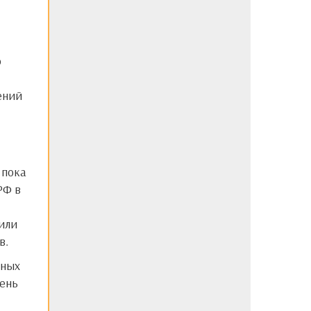
о
ений
РФ в
 или
в.
чень