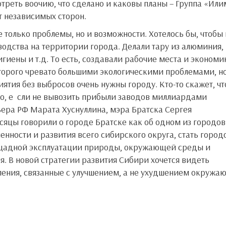
отреть воочию, что сделано и каковы планы – Группа «Или
т независимых сторон.
одства на территории города. Делали тару из алюминия,
гиены и т.д. То есть, создавали рабочие места и экономи
оторого чревато большими экологическими проблемами, н
тия без выбросов очень нужны городу. Кто-то скажет, чт
но, е сли не вывозить прибыли заводов миллиардами
ьера РФ Марата Хуснуллина, мэра Братска Сергея
сяцы говорили о городе Братске как об одном из городов
нности и развития всего сибирского округа, стать город
нещадной эксплуатации природы, окружающей среды и
. В новой стратегии развития Сибири хочется видеть
ления, связанные с улучшением, а не ухудшением окружа