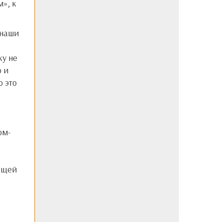
м», к
ку не
о и
о это
ом-
ющей