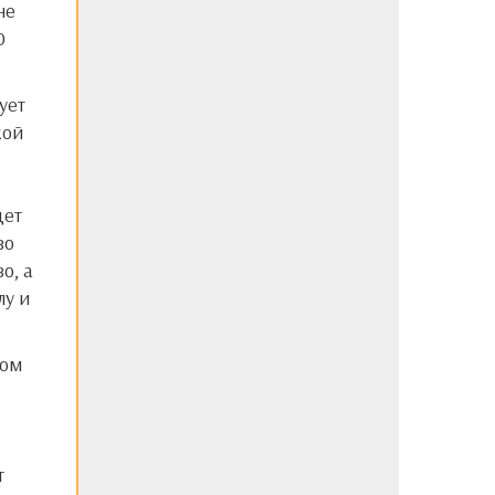
не
0
кой
дет
во
о, а
лу и
т