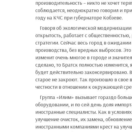
производительность – никто не хочет теря
соблюдается, неоднократно говорил и при
году на КЧС при губернаторе Кобзеве.
Говоря об экологической модернизации предприятий, стоит отметить Русал, который демонстрирует
открытость, работает с общественностью,
стратегии. Сейчас весь город в ожидании
производства, без вредных выбросов. Это
изменит очень многое в городе и значител
сделано, то Братск полностью изменится, 
будет действительно законсервировано. Ва
старое не закроют. Так произошло в свое 
честности в отношении к окружающей сре
Группа «Илим» вызывает гораздо больше опасений. Исторически БЛПК основывался на иностранном
оборудовании, и по сей день доля импорта
иностранные специалисты. Как в условиях
улучшение очисток, их замена, обновление 
иностранными компаниями крест на улучш