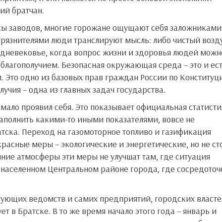
ий братчан.
грязнителями люди транслируют мысль: либо чистый возду
едневековье, когда вопрос жизни и здоровья людей можн
 благополучием. Безопасная окружающая среда – это и ес
и. Это одно из базовых прав граждан России по Конституц
лучия – одна из главных задач государства.
наполнить какими-то иными показателями, вовсе не
ска. Переход на газомоторное топливо и газификация
расные меры – экологические и энергетические, но не ст
яние атмосферы эти меры не улучшат там, где ситуация
тонаселенном Центральном районе города, где сосредото
т в Братске. В то же время начало этого года – январь и