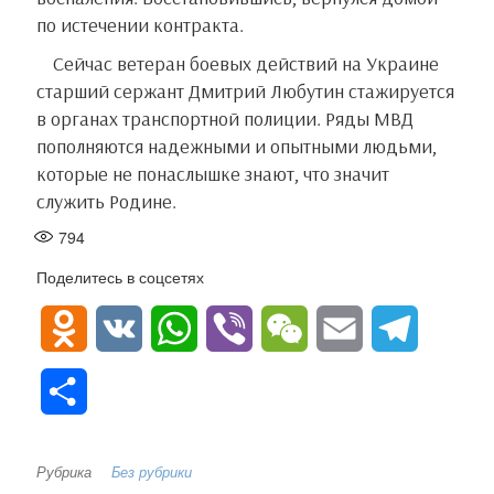
по истечении контракта.
Сейчас ветеран боевых действий на Украине
старший сержант Дмитрий Любутин стажируется
в органах транспортной полиции. Ряды МВД
пополняются надежными и опытными людьми,
которые не понаслышке знают, что значит
служить Родине.
794
Поделитесь в соцсетях
O
V
W
V
W
E
T
d
K
h
i
e
m
e
О
n
a
b
C
a
l
т
o
t
e
h
i
e
Рубрика
Без рубрики
п