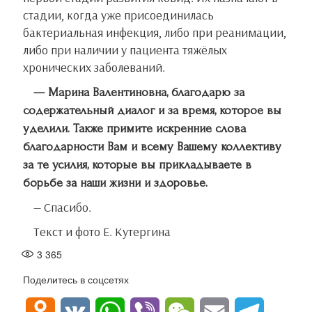
стадии, когда уже присоединилась
бактериальная инфекция, либо при реанимации,
либо при наличии у пациента тяжёлых
хронических заболеваний.
— Марина Валентиновна, благодарю за
содержательный диалог и за время, которое вы
уделили. Также примите искренние слова
благодарности Вам и всему Вашему коллективу
за те усилия, которые вы прикладываете в
борьбе за наши жизни и здоровье.
— Спасибо.
Текст и фото Е. Кутергина
3 365
Поделитесь в соцсетях
O
V
W
V
W
E
T