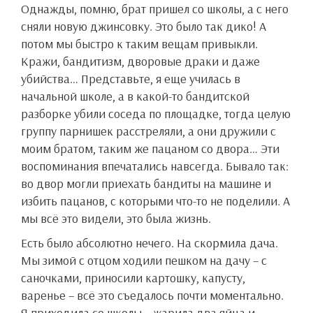
Однажды, помню, брат пришел со школы, а с него
сняли новую джинсовку. Это было так дико! А
потом мы быстро к таким вещам привыкли.
Кражи, бандитизм, дворовые драки и даже
убийства… Представьте, я еще училась в
начальной школе, а в какой-то бандитской
разборке убили соседа по площадке, тогда целую
группу парнишек расстреляли, а они дружили с
моим братом, таким же пацаном со двора… Эти
воспоминания впечатались навсегда. Бывало так:
во двор могли приехать бандиты на машине и
избить пацанов, с которыми что-то не поделили. А
мы всё это видели, это была жизнь.
Есть было абсолютно нечего. На скормила дача.
Мы зимой с отцом ходили пешком на дачу – с
саночками, приносили картошку, капусту,
варенье – всё это съедалось почти моментально.
Я приходила со школы – жарила два яйца и