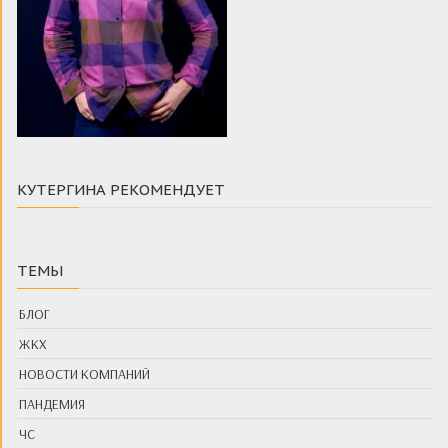
n
ь
i
k
i
КУТЕРГИНА РЕКОМЕНДУЕТ
ТЕМЫ
БЛОГ
ЖКХ
НОВОСТИ КОМПАНИЙ
ПАНДЕМИЯ
ЧС