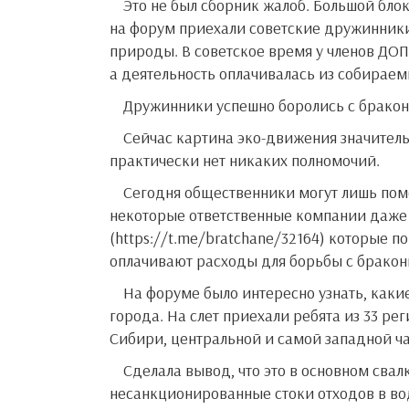
Это не был сборник жалоб. Большой блок был посвящен истории движения общественных инспекторов:
на форум приехали советские дружинники
природы. В советское время у членов ДО
а деятельность оплачивалась из собирае
Дружинники успешно боролись с брако
Сейчас картина эко-движения значительно изменилась. Дружин не стало, у общественного инспектора
практически нет никаких полномочий.
Сегодня общественники могут лишь помогать и сотрудничать с госорганами по защите природы. И
некоторые ответственные компании даже 
(https://t.me/bratchane/32164) которые 
оплачивают расходы для борьбы с бракон
На форуме было интересно узнать, какие экологические проблемы больше всего сегодня волнуют
города. На слет приехали ребята из 33 ре
Сибири, центральной и самой западной ча
Сделала вывод, что это в основном свалки и полигоны с бытовым мусором, атмосферные загрязнения и
несанкционированные стоки отходов в во