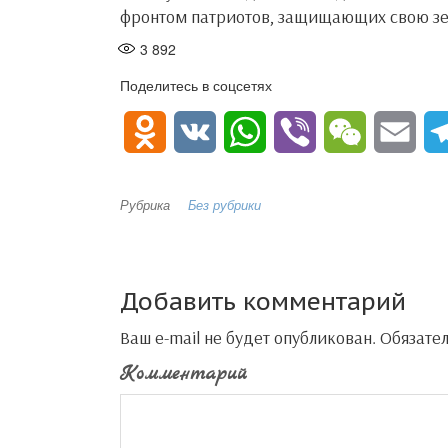
фронтом патриотов, защищающих свою з
3 892
Поделитесь в соцсетях
O
V
W
V
W
E
d
K
h
i
e
m
Рубрика
Без рубрики
n
a
b
C
a
o
t
e
h
i
Добавить комментарий
k
s
r
a
l
Ваш e-mail не будет опубликован.
Обязате
l
A
t
Комментарий
a
p
s
p