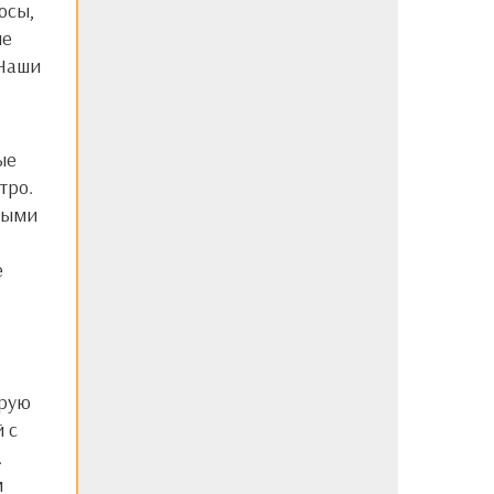
осы,
ие
 Наши
ые
тро.
ными
е
орую
 с
.
м