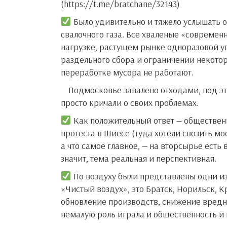
(https://t.me/bratchane/32143)
Было удивительно и тяжело услышать о
свалочного газа. Все хваленые «совреме
нагрузке, растущем рынке одноразовой уп
раздельного сбора и ограничении некото
переработке мусора не работают.
Подмосковье завалено отходами, под это вырубаются огромные массивы защитных лесов, люди вчера
просто кричали о своих проблемах.
Как положительный ответ — общественн
протеста в Шиесе (туда хотели свозить м
а что самое главное, — на вторсырье есть
значит, тема реальная и перспективная.
По воздуху были представлены одни из
«Чистый воздух», это Братск, Норильск, 
обновление производств, снижение вредн
немалую роль играла и общественность и