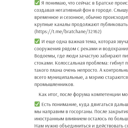
Я понимаю, что сейчас в Братске проис
создавая негативный фон в городе. Слышу
временное и сезонное, обычно происходит
крупные каналы продолжают публиковать
(https://t.me/bratchane/32162)
И еще одна важная тема, которая звуч
сооружения рядом с реками и водохранил
Водоемы, где люди зачастую забирают п
стоками. Колоссальная проблема: гибнут 
такого плана очень непросто. А контрольн
всего муниципальные, а мэрию стараются н
промышленников.
Как итог, после форума компетенции м
Есть понимание, куда двигаться дальше
мы направим в госорганы. После закрыти
иностранным влиянием осталось по больш
Нам нужно объединиться и действовать 