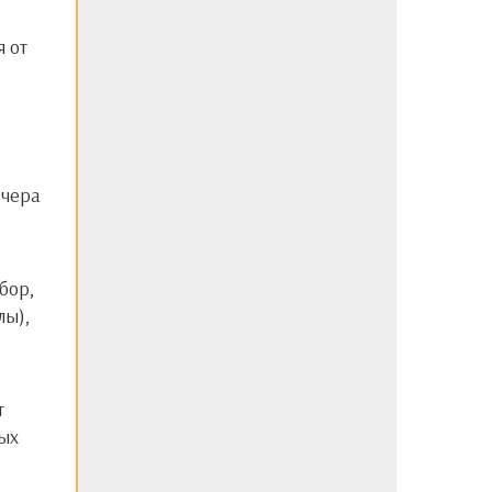
 от
бор,
лы),
т
ых