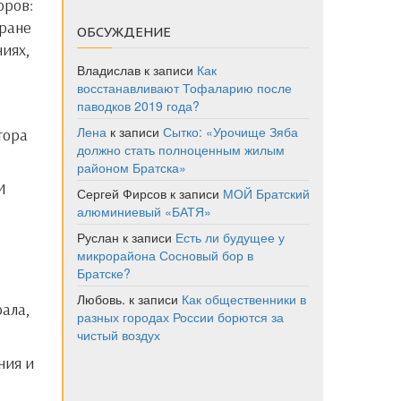
хране
ОБСУЖДЕНИЕ
иях,
Владислав
к записи
Как
восстанавливают Тофаларию после
паводков 2019 года?
Лена
к записи
Сытко: «Урочище Зяба
должно стать полноценным жилым
районом Братска»
Сергей Фирсов
к записи
МОЙ Братский
алюминиевый «БАТЯ»
Руслан
к записи
Есть ли будущее у
микрорайона Сосновый бор в
Братске?
Любовь.
к записи
Как общественники в
рала,
разных городах России борются за
чистый воздух