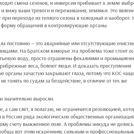
ходит смена сезонов, и инверсия прибивает к земле выбр
 и вижу ваши тревоги и переживания, земляки. Это явлен
 при переходе из теплого сезона в холодный и наоборот.
 форму обращения в контролирующие органы.
ала постоянно — это аварийные или отсутствующие очистн
ищами. На Братском взморье эта проблема тоже стоит ос
итьевую воду, просто отравлены фекалиями и промышлен
прибрежные леса, болеют люди. И доказать преступления
ые органы зачастую закрывают глаза, потому что КОС чащ
е гонять по судам за бездействие, в отличие от тех же
ои значительно выросли.
, а сам слёт, я полагаю, не ограничится резолюцией, кот
я в России ряда экологических общественных организаций
ому счету выжженное поле. А проблемы никуда не делись
сообща вот этим искренним, сильным и профессиональны