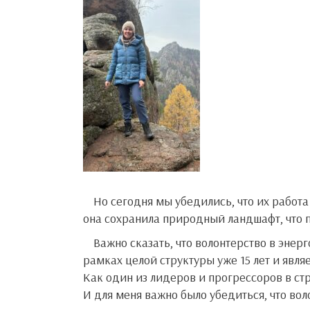
Но сегодня мы убедились, что их работа не напрасна — по тропе комфортно пройти и в то же время,
она сохранила природный ландшафт, что п
Важно сказать, что волонтерство в энергометаллургическом холдинге развивается и поощряется в
рамках целой структуры уже 15 лет и явля
Как один из лидеров и прогрессоров в ст
И для меня важно было убедиться, что во