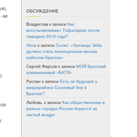
ую,
ОБСУЖДЕНИЕ
— не
Владислав
к записи
Как
восстанавливают Тофаларию после
паводков 2019 года?
Лена
к записи
Сытко: «Урочище Зяба
должно стать полноценным жилым
районом Братска»
Сергей Фирсов
к записи
МОЙ Братский
алюминиевый «БАТЯ»
о
Руслан
к записи
Есть ли будущее у
микрорайона Сосновый бор в
Братске?
Любовь.
к записи
Как общественники в
разных городах России борются за
чистый воздух
у.