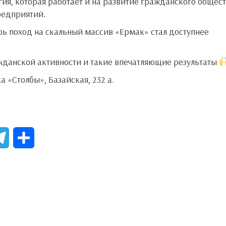
гия, которая работает и на развитие гражданского общест
редприятий.
ажданской активности и такие впечатляющие результаты
 «Столбы», Базайская, 232 а.
T
О
e
т
l
п
e
р
g
а