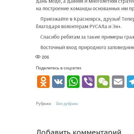
дань моде, а давняя и многолетняя страте
на построение команды основанных им п
Приезжайте в Красноярск, друзья! Теперь поход на скальный массив «Ермак» стал доступнее
благодаря волонтерам РУСАЛа и Эн+.
Спасибо ребятам за такие примеры гр
Восточный вход природного заповедника
206
Поделитесь в соцсетях
O
V
W
V
W
E
d
K
h
i
e
m
Рубрика
Без рубрики
n
a
b
C
a
o
t
e
h
i
Добавить комментарий
k
s
r
a
l