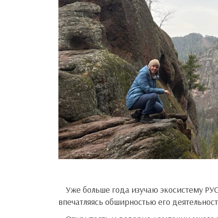
Уже больше года изучаю экосистему РУСАЛа и Эн+, посещая города присутствия холдинга, всё больше
впечатляясь обширностью его деятельност