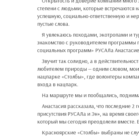
Открытость и доверие компании много значат для меня, и ответная реакция связана в большей
степени с людьми, которые встречаются н
успешную, социально-ответственную и не
пустые слова.
Я увлекаюсь походами, экотропами и туризмом, и сегодня для меня большим событием стало
знакомство с руководителем программы п
социальных программ» РУСАЛа Анастасие
Звучит так солидно, а в действительности это была встреча с активистом, добровольцем, большим
любителем природы — одним словом, мо
нацпарке «Столбы», где волонтеры компан
входа в нацпарк.
На маршруте мы и пообщались, подним
Анастасия рассказала, что последние 2 года сюда приезжают сотрудники компании из 13-ти городов
присутствия РУСАЛа и Эн+, на время свое
который мы сегодня преодолели вместе. 
Красноярские «Столбы» выбраны не случайно. Город входит в 12 территорий проекта «Чистый