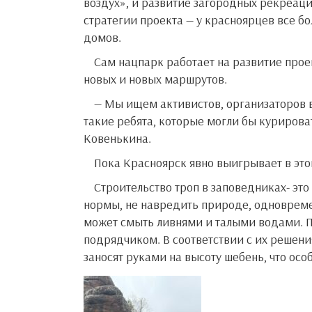
воздух», и развитие загородных рекреаци
стратегии проекта — у красноярцев все 
домов.
Сам нацпарк работает на развитие проекта, привлекая спонсоров и волонтеров на реализацию все
новых и новых маршрутов.
— Мы ищем активистов, организаторов в разных территориях, чтобы строить экотропы, и нам нужны
такие ребята, которые могли бы курирова
Ковенькина.
Пока Красноярск явно выигрывает в это
Строительство троп в заповедниках- это сложно и юридически, и физически. Нужно соблюсти все
нормы, не навредить природе, одноврем
может смыть ливнями и талыми водами. П
подрядчиком. В соответствии с их решени
заносят руками на высоту шебень, что осо